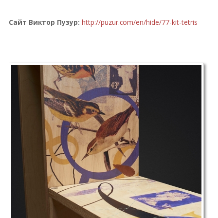
Сайт Виктор Пузур
:
http://puzur.com/en/hide/77-kit-tetris