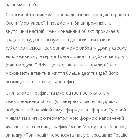
нашому інтер'єрі.
Строгий об’єктний функціонал доповнює емоційна графіка
Олени Моргунової,
і
предмети ніби випромінюють
внутрішній настрій.
Функціональний об'єкт проникає в
графічне, художнє розуміння і дозволяє виразити
суб'єктивні емоції.
Замовник може вибрати друк у своєму
ексклюзивному інтер’єрі.
Всього один L-подібний модуль
(один модуль Tetris - це скоріше данина традиції) дає
можливість втілити в життя більше десятка ідей його
розміщення в квартирі або офісі.
Стіл “Snake”.
Графіка та мистецтво проникають у
функціональний об'єкт (з фанерного матеріалу), який
побудований на «лінійному» формуванні форми.
Суворий
мінімалізм з чіткою геометричною формою наповнений
душею через весняну графіку Олени Моргунової.
У цьому
випадку «Три грації» переносять нас у стародавню Грецію.