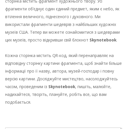
сторінка містить фрагмент художнього твору.
Усі
фрагменти об’єднує один єдиний предмет, яким є небо, як
втілення величного, піднесеного і духовного.
Ми
використали фрагменти шедеврів з найбільших художніх
музеїв США.
Тепер ви можете ознайомитися з шедеврами
цих музеїв, просто відкривши свій блокнот
Skynotebook
.
Кожна сторінка містить QR-код, який перенаправляє на
відповідну сторінку картини фрагмента, щоб знайти більше
інформації про її назву, автора, музей-господар і повну
версію картини.
Досліджуйте мистецтво, насолоджуйтесь
часом, проведеним із
Skynotebook
, пишіть, малюйте,
надихайтеся, творіть, плануйте, робіть все, що вам
подобається.