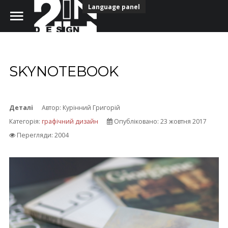
Language panel
SKYNOTEBOOK
Головна
Портфоліо
Деталі
Автор:
Курінний Григорій
Категорія:
графічний дизайн
Опубліковано: 23 жовтня 2017
Наша команда
Перегляди: 2004
Безкоштовні шрифти
НАШІ КОНТАКТИ