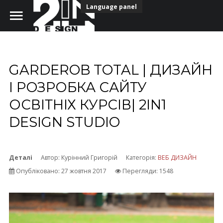
Language panel
GARDEROB TOTAL | ДИЗАЙН
Головна
І РОЗРОБКА САЙТУ
ОСВІТНІХ КУРСІВ| 2IN1
Портфоліо
DESIGN STUDIO
Наша команда
Безкоштовні шрифти
Деталі
Автор:
Курінний Григорій
Категорія:
ВЕБ ДИЗАЙН
НАШІ КОНТАКТИ
Опубліковано: 27 жовтня 2017
Перегляди: 1548